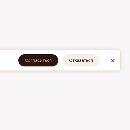
×
Согласиться
Отказаться
онтакты
м жалоб и предложений свяжитесь с нами любым
я вас способом:
911) 284-31-88
 (911) 101-59-77
+7 (921) 904-29-51