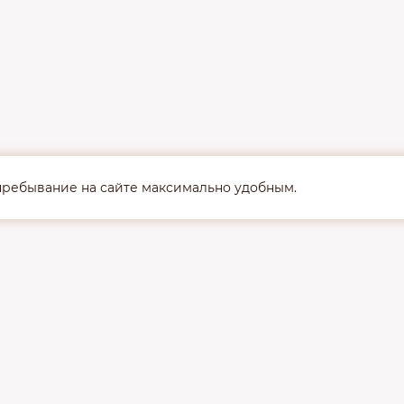
 пребывание на сайте максимально удобным.
Наши к
По вопроса
удобным дл
Мария:
+7 (
Надежда:
+7
Екатерина: