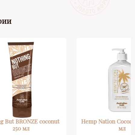
рии
 coconut
Hemp Nation Cocoa Dreams 535
мл