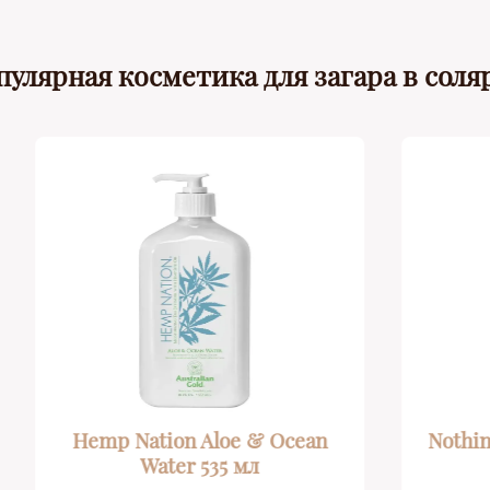
пулярная косметика для загара в соля
ation Aloe & Ocean
Nothing But BRONZE
Water 535 мл
250 мл