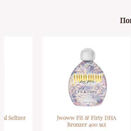
По
Jwoww Fit & Firty DHA
Hemp N
Bronzer 400 мл