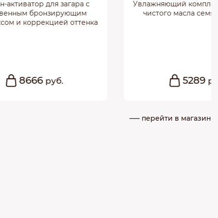
загара с
Увлажняющий комплекс на основе
рующим
чистого масла семян конопли
й оттенка
5289
.
руб.
––– перейти в магазин