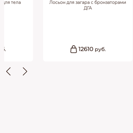
Лосьон для загара с бронзаторами
Питатель
ДГА
ежедне
основе 
форму
12610
руб.