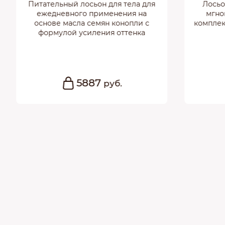
ный лосьон для тела для
Лосьон-активатор для 
вного применения на
мгновенным бронзи
масла семян конопли с
комплексом и коррекцие
лой усиления оттенка
5887
8666
руб.
руб